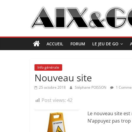
Passer
au
contenu
Aix&Go
–
ACCUEIL
FORUM
LE JEU DE GO
Club
de
Info générale
Nouveau site
Go
25 octobre 2018
Stéphane POISSON
1 Commen
d'Aix-
Post views:
42
Le nouveau site est
en-
N’appuyez pas trop f