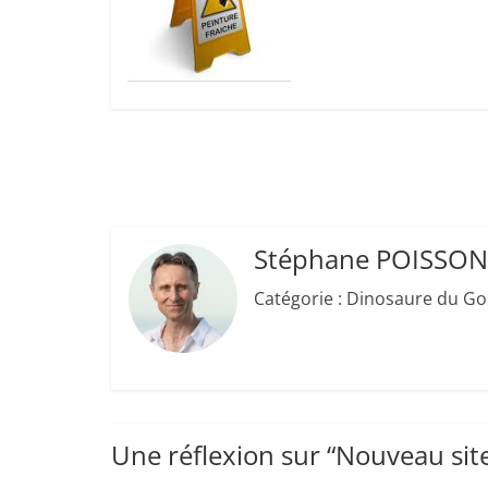
Provence
Venez
jouer
et
découvrir
le
jeu
de
Go
Stéphane POISSON
en
Catégorie : Dinosaure du Go
vous
amusant
:)
Une réflexion sur “
Nouveau sit