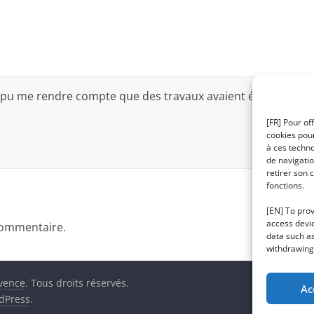
ai pu me rendre compte que des travaux avaient été faits
[FR] Pour of
cookies pour
à ces techn
de navigatio
retirer son 
fonctions.
[EN] To prov
access devic
commentaire.
data such as
withdrawing 
ovence
. Tous droits réservés.
Ac
dPress
.