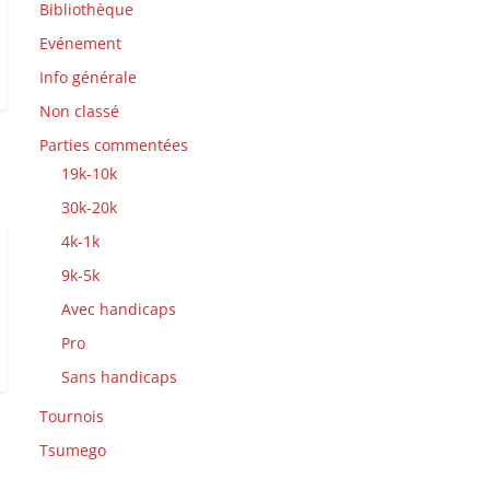
Bibliothèque
Evénement
Info générale
Non classé
Parties commentées
19k-10k
30k-20k
4k-1k
9k-5k
Avec handicaps
Pro
Sans handicaps
Tournois
Tsumego