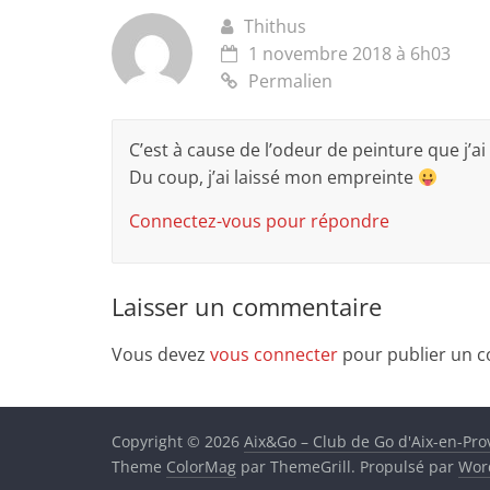
Thithus
1 novembre 2018 à 6h03
Permalien
C’est à cause de l’odeur de peinture que j’
Du coup, j’ai laissé mon empreinte
Connectez-vous pour répondre
Laisser un commentaire
Vous devez
vous connecter
pour publier un 
Copyright © 2026
Aix&Go – Club de Go d'Aix-en-Pr
Theme
ColorMag
par ThemeGrill. Propulsé par
Wor