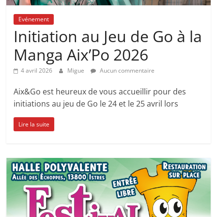
Provence
Evénement
Venez
Initiation au Jeu de Go à la
jouer
Manga Aix’Po 2026
et
découvrir
4 avril 2026
Migue
Aucun commentaire
le
jeu
Aix&Go est heureux de vous accueillir pour des
de
initiations au jeu de Go le 24 et le 25 avril lors
Go
en
Lire la suite
vous
amusant
:)