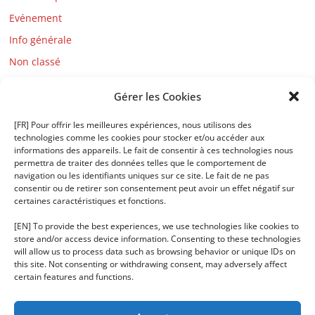
Evénement
Info générale
Non classé
Parties commentées
Gérer les Cookies
19k-10k
30k-20k
[FR] Pour offrir les meilleures expériences, nous utilisons des
technologies comme les cookies pour stocker et/ou accéder aux
4k-1k
informations des appareils. Le fait de consentir à ces technologies nous
permettra de traiter des données telles que le comportement de
9k-5k
navigation ou les identifiants uniques sur ce site. Le fait de ne pas
consentir ou de retirer son consentement peut avoir un effet négatif sur
Avec handicaps
certaines caractéristiques et fonctions.
Pro
[EN] To provide the best experiences, we use technologies like cookies to
Sans handicaps
store and/or access device information. Consenting to these technologies
will allow us to process data such as browsing behavior or unique IDs on
Tournois
this site. Not consenting or withdrawing consent, may adversely affect
certain features and functions.
Tsumego