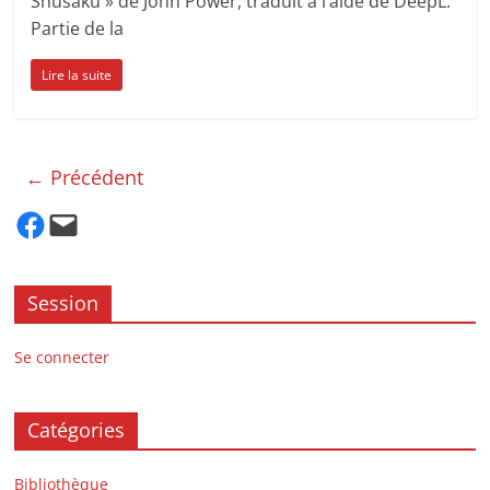
Shusaku » de John Power, traduit à l’aide de DeepL.
Partie de la
Lire la suite
← Précédent
Facebook
Mail
Session
Se connecter
Catégories
Bibliothèque