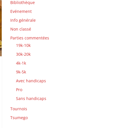
Bibliothèque
Evénement
Info générale
Non classé
Parties commentées
19k-10k
30k-20k
4k-1k
9k-5k
Avec handicaps
Pro
Sans handicaps
Tournois
Tsumego