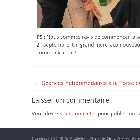
PS :
Nous sommes ravis de commencer la sais
21 septembre. Un grand merci aux nouveaux 
communication !
←
Séances hebdomedaires à la Torse : G
Laisser un commentaire
Vous devez
vous connecter
pour publier un 
Copyright © 2026
Aix&Go – Club de Go d'Aix-en-Pr