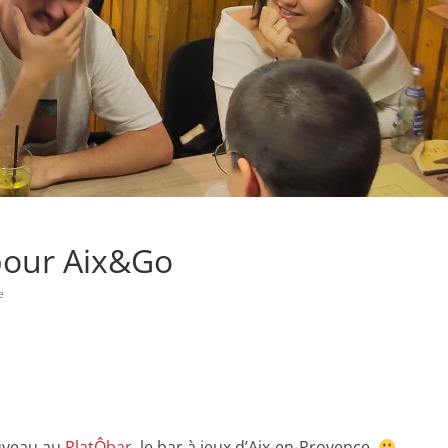
 pour Aix&Go
e
ouveau au
PlatÔbar
, le bar à jeux d’Aix-en-Provence