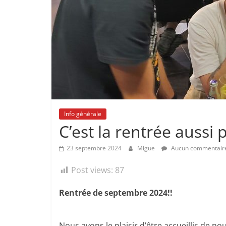
Provence
Venez
jouer
et
découvrir
le
jeu
de
Info générale
Go
C’est la rentrée aussi
en
vous
23 septembre 2024
Migue
Aucun commentair
amusant
:)
Post views:
87
Rentrée de septembre 2024!!
Nous avons le plaisir d’être accueillis de n