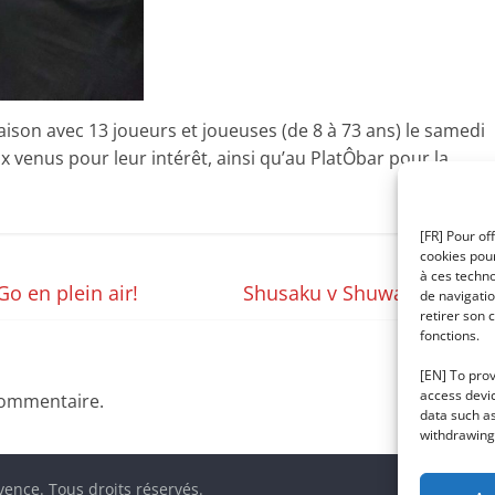
on avec 13 joueurs et joueuses (de 8 à 73 ans) le samedi
venus pour leur intérêt, ainsi qu’au PlatÔbar pour la
[FR] Pour of
cookies pour
à ces techn
o en plein air!
Shusaku v Shuwa (1842)
→
de navigatio
retirer son 
fonctions.
[EN] To prov
access devic
commentaire.
data such as
withdrawing 
ovence
. Tous droits réservés.